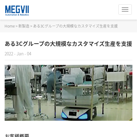
切
换
导
Home
>
新製造
>
ある3Cグループの大規模なカスタマイズ生産を支援
航
ある3Cグループの大規模なカスタマイズ生産を支援
2022 - Jan - 04
お客様概要