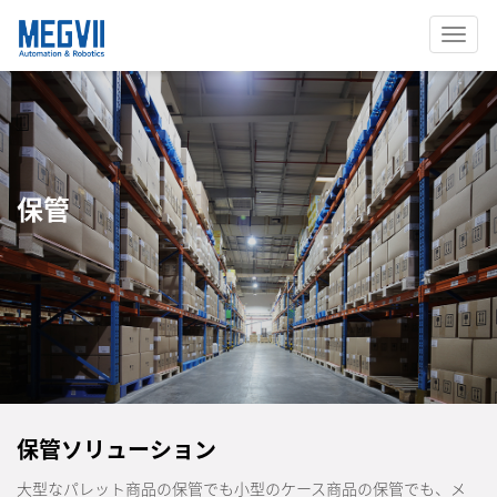
切
换
导
航
保管
保管ソリューション
大型なパレット商品の保管でも小型のケース商品の保管でも、メ