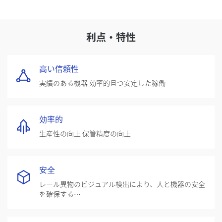
ン、多階層フォウェーシャトル等の自動化設備が搭載されてお
り、従来の一般的な倉庫作業プロセスが変えられています。
利点・特性
高い信頼性
実績のある機器 効率的且つ安定した稼働
効率的
生産性の向上 保管精度の向上
安全
レール異物のビジュアル検出により、人と機器の安全
を確保する
ロケーションのビジュアル検出により、積み付け作業
の安全を確保する