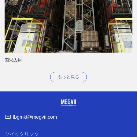
国営広州
中
もっと見る
lbgmkt@megvii.com
クイックリンク