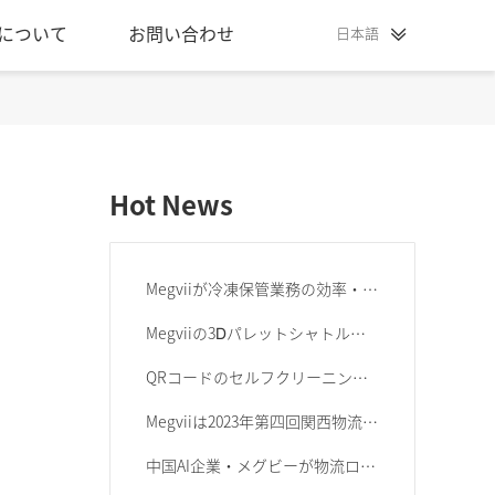
について
お問い合わせ
日本語
Hot News
Megviiが冷凍保管業務の効率・信頼性向上のための 自動化システム「冷凍保管ホワイトペーパー」を発表
Megviiの3Ⅾパレットシャトルシステムは SGS様からCEフル指令認定証を取得
QRコードのセルフクリーニングについて
Megviiは2023年第四回関西物流展に出展しました
中国AI企業・メグビーが物流ロボット市場に参入加速...「最もハードなAI企業」を標榜