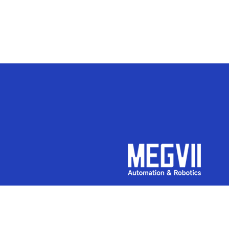
lbgmkt@megvii.com
東京都豊島区池袋1丁目15-11 170-0014
Pallet Shuttle
Automated Warehouse Syst