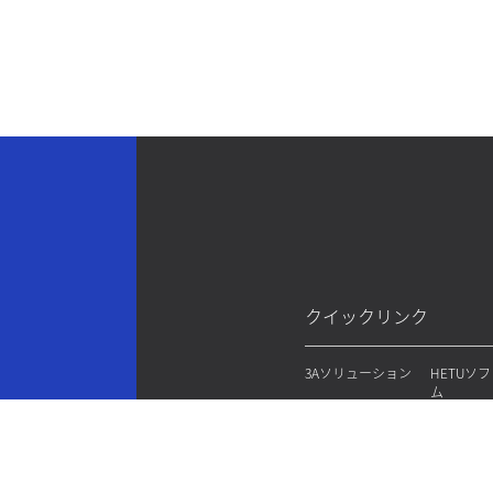
クイックリンク
3Aソリューション
HETUソ
ム
物流配送センター
パレット
自動化倉庫
AMRオー
ems