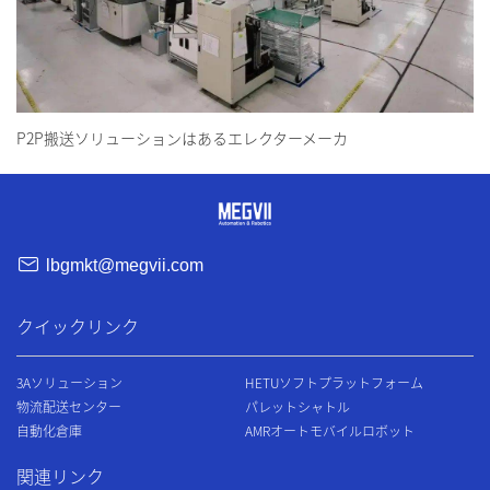
P2P搬送ソリューションはあるエレクターメーカ
lbgmkt@megvii.com
クイックリンク
3Aソリューション
HETUソフトプラットフォーム
物流配送センター
パレットシャトル
自動化倉庫
AMRオートモバイルロボット
関連リンク