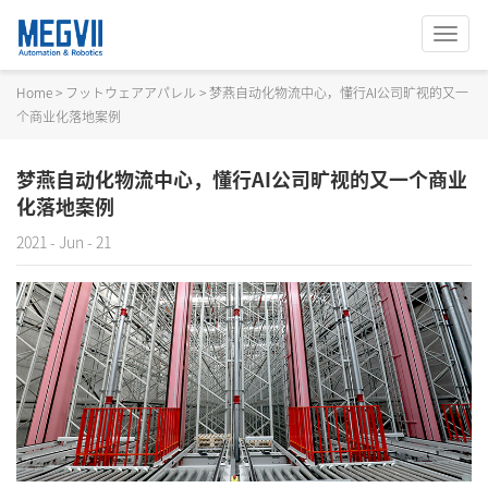
切
换
导
Home
>
フットウェアアパレル
>
梦燕自动化物流中心，懂行AI公司旷视的又一
航
个商业化落地案例
梦燕自动化物流中心，懂行AI公司旷视的又一个商业
化落地案例
2021 - Jun - 21