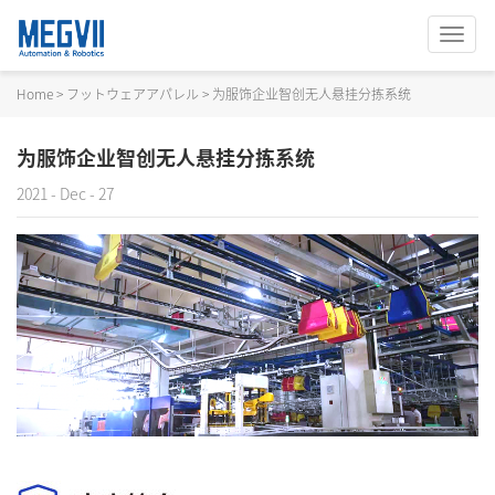
切
换
导
Home
>
フットウェアアパレル
>
为服饰企业智创无人悬挂分拣系统
航
为服饰企业智创无人悬挂分拣系统
2021 - Dec - 27