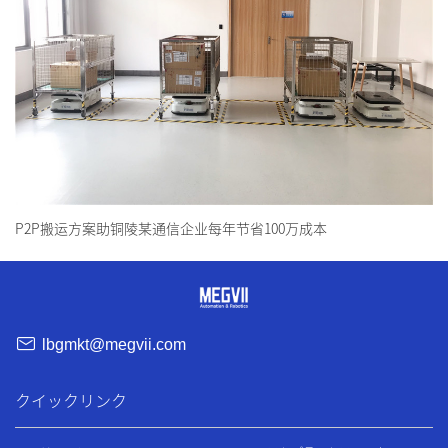
P2P搬运方案助铜陵某通信企业每年节省100万成本
lbgmkt@megvii.com
クイックリンク