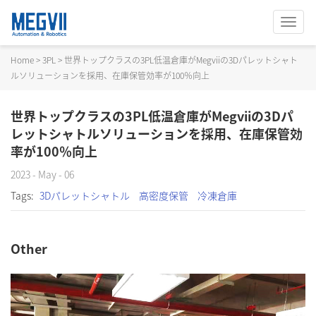
切
换
导
Home
>
3PL
>
世界トップクラスの3PL低温倉庫がMegviiの3Dパレットシャト
航
ルソリューションを採用、在庫保管効率が100％向上
世界トップクラスの3PL低温倉庫がMegviiの3Dパ
レットシャトルソリューションを採用、在庫保管効
率が100％向上
2023 - May - 06
Tags:
3Dパレットシャトル
高密度保管
冷凍倉庫
Other