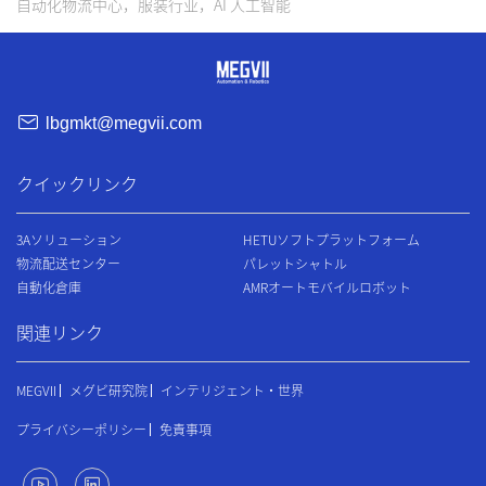
自动化物流中心，服装行业，AI 人工智能
lbgmkt@megvii.com
クイックリンク
3Aソリューション
HETUソフトプラットフォーム
物流配送センター
パレットシャトル
自動化倉庫
AMRオートモバイルロボット
関連リンク
MEGVII
メグビ研究院
インテリジェント・世界
プライバシーポリシー
免責事項