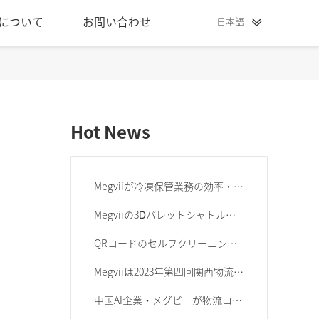
について
お問い合わせ
日本語
Hot News
Megviiが冷凍保管業務の効率・信頼性向上のための 自動化システム「冷凍保管ホワイトペーパー」を発表
Megviiの3Ⅾパレットシャトルシステムは SGS様からCEフル指令認定証を取得
QRコードのセルフクリーニングについて
Megviiは2023年第四回関西物流展に出展しました
中国AI企業・メグビーが物流ロボット市場に参入加速...「最もハードなAI企業」を標榜